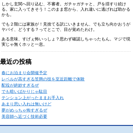
しかし玄関へ回り込む、不審者。ガチャガチャと、戸を揺すり続け
る。家に入ってきそう！このまま窓から、入れ違いに逃げれば助かる
かも。
でも２階には家族が！見捨てる訳にいきません、でも立ち向かおうが
ヤバイ、どうする？ってとこで、目が覚めたわけ。
ある意味、すげぇ怖いっしょ？思わず確認しちゃったもん。マジで現
実じゃ無くホッと一息。
最近の投稿
春にお泊まり会開催予定
レベルが高すぎる笠懸の技を至近距離で体験
配役が絶妙すぎるぜ
でも暗いばかりじゃ駄目
テンション上がったままお手入れ
あまり思い入れは無いけど
夢がめっちゃ怖すぎるぜ
美容師へ近づく技術必要