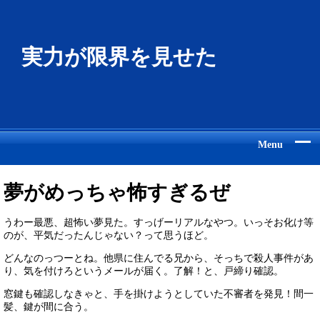
実力が限界を見せた
Menu
夢がめっちゃ怖すぎるぜ
うわー最悪、超怖い夢見た。すっげーリアルなやつ。いっそお化け等
のが、平気だったんじゃない？って思うほど。
どんなのっつーとね。他県に住んでる兄から、そっちで殺人事件があ
り、気を付けろというメールが届く。了解！と、戸締り確認。
窓鍵も確認しなきゃと、手を掛けようとしていた不審者を発見！間一
髪、鍵が間に合う。