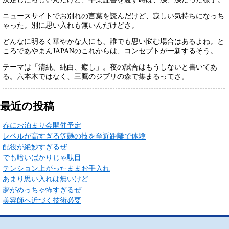
ニュースサイトでお別れの言葉を読んだけど、寂しい気持ちになっち
ゃった。別に思い入れも無いんだけどさ。
どんなに明るく華やかな人にも、誰でも思い悩む場合はあるよね。と
ころであやまんJAPANのこれからは、コンセプトが一新するそう。
テーマは「清純、純白、癒し」。夜の試合はもうしないと書いてあ
る。六本木ではなく、三鷹のジブリの森で集まるってさ。
最近の投稿
春にお泊まり会開催予定
レベルが高すぎる笠懸の技を至近距離で体験
配役が絶妙すぎるぜ
でも暗いばかりじゃ駄目
テンション上がったままお手入れ
あまり思い入れは無いけど
夢がめっちゃ怖すぎるぜ
美容師へ近づく技術必要