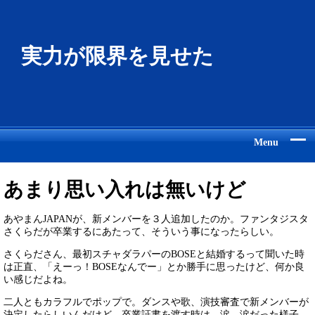
実力が限界を見せた
Menu
あまり思い入れは無いけど
あやまんJAPANが、新メンバーを３人追加したのか。ファンタジスタ
さくらだが卒業するにあたって、そういう事になったらしい。
さくらださん、最初スチャダラパーのBOSEと結婚するって聞いた時
は正直、「えーっ！BOSEなんでー」とか勝手に思ったけど、何か良
い感じだよね。
二人ともカラフルでポップで。ダンスや歌、演技審査で新メンバーが
決定したらしいんだけど、卒業証書を渡す時は、涙、涙だった様子。