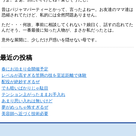
昔はパジャマパーティーとかって、言ったよねー。お友達のママ達は
恐縮されてたけど、私的には全然問題ありません。
ただ・・・何故、事前に相談してくれない？娘曰く、話すの忘れてた
んだそう。一番最後に知った人物が、まさか私だったとは。
意外な展開に、少しだけ戸惑いを隠せない母です。
最近の投稿
春にお泊まり会開催予定
レベルが高すぎる笠懸の技を至近距離で体験
配役が絶妙すぎるぜ
でも暗いばかりじゃ駄目
テンション上がったままお手入れ
あまり思い入れは無いけど
夢がめっちゃ怖すぎるぜ
美容師へ近づく技術必要