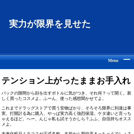
実力が限界を見せた
Menu
テンション上がったままお手入れ
バックの隙間から顔を出すボトルに気がつき、それ何？って聞く。新
しく買ったコスメよ。ふーん、使った感想聞かせてよ。
これまでドラッグストアで買う安物ばかり、そろそろ限界に到達は事
実。打開計る為に購入、やっぱ実力高く強烈保湿。ケタ違いと言っち
ゃえるほど。へー、んじゃ私も試そうかしら？ふふ、自信持ちオスス
メよ。
未来化粧品ミラコスが正式名称、名前から期待高まっちゃうでしょ？