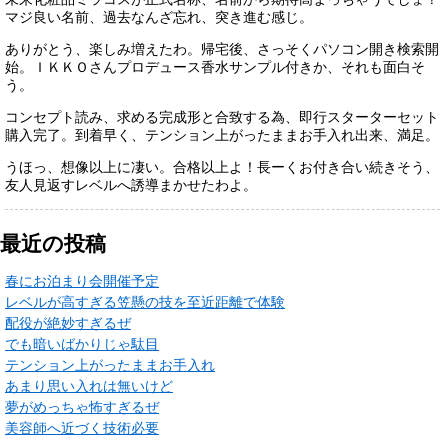
マジ良い名前、過去なんざ忘れ、突き進む感じ。
ありがとう、楽しみ増えたわ。帰宅後、さっそくパソコン開き検索開
始。ＩＫＫＯさんプロデュース香水サンプル付きか、それも面白そ
う。
コンセプト読み、求める完成形と合致する為、即行スターターセット
購入完了。到着早く、テンション上がったままお手入れ出来、満足。
うほっ、想像以上に凄い。合格以上よ！長ーくお付き合い続きそう、
友人見返すレベルへ誘導まかせたわよ。
最近の投稿
春にお泊まり会開催予定
レベルが高すぎる笠懸の技を至近距離で体験
配役が絶妙すぎるぜ
でも暗いばかりじゃ駄目
テンション上がったままお手入れ
あまり思い入れは無いけど
夢がめっちゃ怖すぎるぜ
美容師へ近づく技術必要